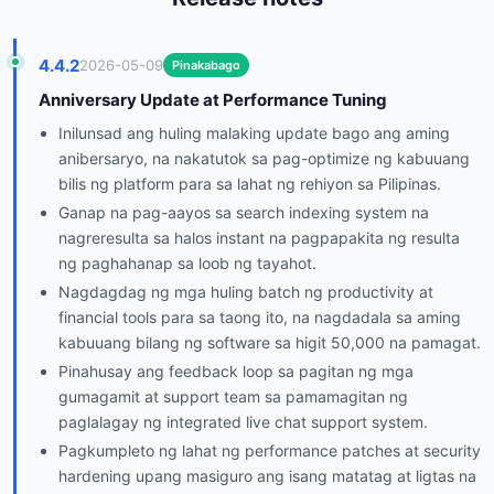
4.4.2
2026-05-09
Pinakabago
Anniversary Update at Performance Tuning
Inilunsad ang huling malaking update bago ang aming
anibersaryo, na nakatutok sa pag-optimize ng kabuuang
bilis ng platform para sa lahat ng rehiyon sa Pilipinas.
Ganap na pag-aayos sa search indexing system na
nagreresulta sa halos instant na pagpapakita ng resulta
ng paghahanap sa loob ng tayahot.
Nagdagdag ng mga huling batch ng productivity at
financial tools para sa taong ito, na nagdadala sa aming
kabuuang bilang ng software sa higit 50,000 na pamagat.
Pinahusay ang feedback loop sa pagitan ng mga
gumagamit at support team sa pamamagitan ng
paglalagay ng integrated live chat support system.
Pagkumpleto ng lahat ng performance patches at security
hardening upang masiguro ang isang matatag at ligtas na