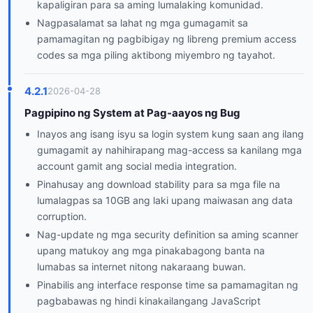
kapaligiran para sa aming lumalaking komunidad.
Nagpasalamat sa lahat ng mga gumagamit sa
pamamagitan ng pagbibigay ng libreng premium access
codes sa mga piling aktibong miyembro ng tayahot.
4.2.1
2026-04-28
Pagpipino ng System at Pag-aayos ng Bug
Inayos ang isang isyu sa login system kung saan ang ilang
gumagamit ay nahihirapang mag-access sa kanilang mga
account gamit ang social media integration.
Pinahusay ang download stability para sa mga file na
lumalagpas sa 10GB ang laki upang maiwasan ang data
corruption.
Nag-update ng mga security definition sa aming scanner
upang matukoy ang mga pinakabagong banta na
lumabas sa internet nitong nakaraang buwan.
Pinabilis ang interface response time sa pamamagitan ng
pagbabawas ng hindi kinakailangang JavaScript