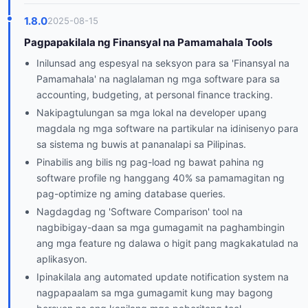
1.8.0
2025-08-15
Pagpapakilala ng Finansyal na Pamamahala Tools
Inilunsad ang espesyal na seksyon para sa 'Finansyal na
Pamamahala' na naglalaman ng mga software para sa
accounting, budgeting, at personal finance tracking.
Nakipagtulungan sa mga lokal na developer upang
magdala ng mga software na partikular na idinisenyo para
sa sistema ng buwis at pananalapi sa Pilipinas.
Pinabilis ang bilis ng pag-load ng bawat pahina ng
software profile ng hanggang 40% sa pamamagitan ng
pag-optimize ng aming database queries.
Nagdagdag ng 'Software Comparison' tool na
nagbibigay-daan sa mga gumagamit na paghambingin
ang mga feature ng dalawa o higit pang magkakatulad na
aplikasyon.
Ipinakilala ang automated update notification system na
nagpapaalam sa mga gumagamit kung may bagong