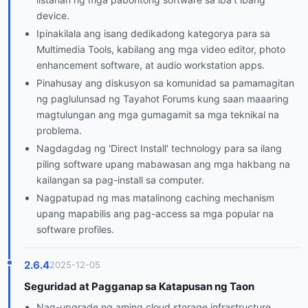
device.
Ipinakilala ang isang dedikadong kategorya para sa
Multimedia Tools, kabilang ang mga video editor, photo
enhancement software, at audio workstation apps.
Pinahusay ang diskusyon sa komunidad sa pamamagitan
ng paglulunsad ng Tayahot Forums kung saan maaaring
magtulungan ang mga gumagamit sa mga teknikal na
problema.
Nagdagdag ng 'Direct Install' technology para sa ilang
piling software upang mabawasan ang mga hakbang na
kailangan sa pag-install sa computer.
Nagpatupad ng mas matalinong caching mechanism
upang mapabilis ang pag-access sa mga popular na
software profiles.
2.6.4
2025-12-05
Seguridad at Pagganap sa Katapusan ng Taon
Nag-upgrade ng aming cloud storage infrastructure