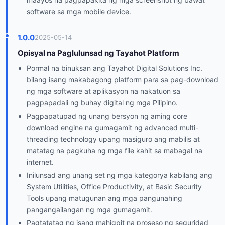
software sa mga mobile device.
1.0.0
2025-05-14
Opisyal na Paglulunsad ng Tayahot Platform
Pormal na binuksan ang Tayahot Digital Solutions Inc.
bilang isang makabagong platform para sa pag-download
ng mga software at aplikasyon na nakatuon sa
pagpapadali ng buhay digital ng mga Pilipino.
Pagpapatupad ng unang bersyon ng aming core
download engine na gumagamit ng advanced multi-
threading technology upang masiguro ang mabilis at
matatag na pagkuha ng mga file kahit sa mabagal na
internet.
Inilunsad ang unang set ng mga kategorya kabilang ang
System Utilities, Office Productivity, at Basic Security
Tools upang matugunan ang mga pangunahing
pangangailangan ng mga gumagamit.
Pagtatatag ng isang mahigpit na proseso ng seguridad