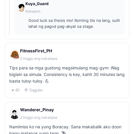
Kuya_Guard
Kahapon
Good luck sa thesis mo! Konting tiis na lang, sulit
lahat ng pagod pag-akyat sa stage.
FitnessFirst_PH
2 linggo ang nakalipas
Tips para sa mga gustong magsimulang mag-gym: Wag
biglain sa simula. Consistency is key, kahit 30 minutes lang
basta tuloy-tuloy. 💪
♥ 45
💬 Sagutin
Wanderer_Pinay
2 linggo ang nakalipas
Namimiss ko na yung Boracay. Sana makabalik ako doon
bago matapos yung taon. 🏖️