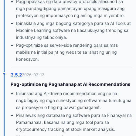
Pagpapalakas ng data privacy protocols alinsunod sa
mga pandaigdigang pamantayan upang masiguro ang
proteksyon ng impormasyon ng aming mga miyembro.
Ipinakilala ang mga bagong kategorya para sa AI Tools at
Machine Learning software na kasalukuyang trending sa
industriya ng teknolohiya.
Pag-optimize sa server-side rendering para sa mas
mabilis na initial paint ng website sa lahat ng uri ng
koneksyon.
3.5.2
2026-03-12
Pag-optimize ng Paghahanap at AI Recommendations
Inilunsad ang AI-driven recommendation engine na
nagbibigay ng mga suhestyon ng software na tumutugma
sa propesyon o hilig ng bawat gumagamit.
Pinalawak ang database ng software para sa Finansyal na
Pamamahala, kasama na ang mga tool para sa
cryptocurrency tracking at stock market analysis.