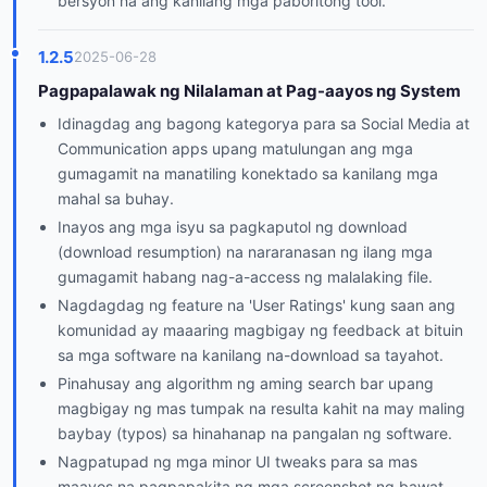
bersyon na ang kanilang mga paboritong tool.
1.2.5
2025-06-28
Pagpapalawak ng Nilalaman at Pag-aayos ng System
Idinagdag ang bagong kategorya para sa Social Media at
Communication apps upang matulungan ang mga
gumagamit na manatiling konektado sa kanilang mga
mahal sa buhay.
Inayos ang mga isyu sa pagkaputol ng download
(download resumption) na nararanasan ng ilang mga
gumagamit habang nag-a-access ng malalaking file.
Nagdagdag ng feature na 'User Ratings' kung saan ang
komunidad ay maaaring magbigay ng feedback at bituin
sa mga software na kanilang na-download sa tayahot.
Pinahusay ang algorithm ng aming search bar upang
magbigay ng mas tumpak na resulta kahit na may maling
baybay (typos) sa hinahanap na pangalan ng software.
Nagpatupad ng mga minor UI tweaks para sa mas
maayos na pagpapakita ng mga screenshot ng bawat