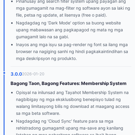
Pinahusay ang search filter system upang payagan ang
mga gumagamit na mag-filter ng software ayon sa laki ng
file, petsa ng update, at lisensya (free o paid).
Nagdagdag ng 'Dark Mode' option sa buong website
upang mabawasan ang pagkapagod ng mata ng mga
gumagamit lalo na sa gabi.
Inayos ang mga isyu sa pag-render ng font sa ilang mga
browser na nagiging sanhi ng hindi pagkakaintindihan sa
mga deskripsyon ng produkto.
3.0.0
2026-01-20
Bagong Taon, Bagong Features: Membership System
Opisyal na inilunsad ang Tayahot Membership System na
nagbibigay ng mga eksklusibong benepisyo tulad ng
walang limitasyong bilis ng download at maagang access
sa mga beta software.
Nagdagdag ng 'Cloud Sync' feature para sa mga
rehistradong gumagamit upang ma-save ang kanilang
listahan ng mga paboritong software sa iba't ibang