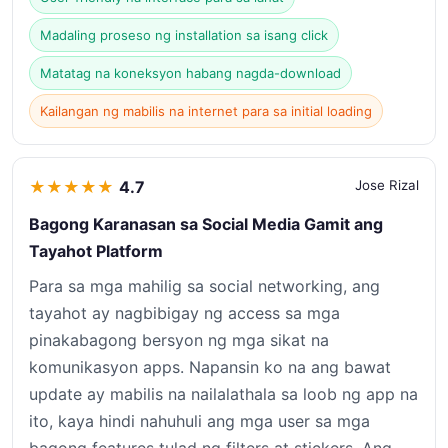
Madaling proseso ng installation sa isang click
Matatag na koneksyon habang nagda-download
Kailangan ng mabilis na internet para sa initial loading
★
★
★
★
★
4.7
Jose Rizal
Bagong Karanasan sa Social Media Gamit ang
Tayahot Platform
Para sa mga mahilig sa social networking, ang
tayahot ay nagbibigay ng access sa mga
pinakabagong bersyon ng mga sikat na
komunikasyon apps. Napansin ko na ang bawat
update ay mabilis na nailalathala sa loob ng app na
ito, kaya hindi nahuhuli ang mga user sa mga
bagong features tulad ng filters at stickers. Ang