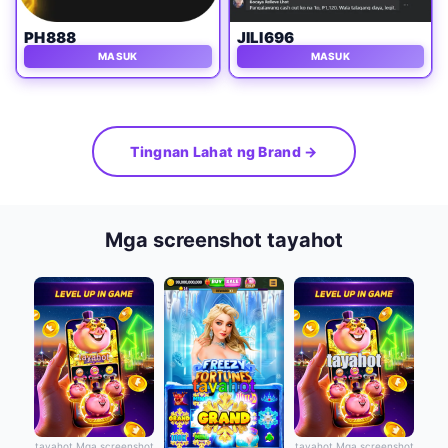
PH888
JILI696
MASUK
MASUK
Tingnan Lahat ng Brand →
Mga screenshot tayahot
tayahot Mga screenshot
tayahot Mga screenshot