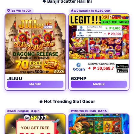
🔔 Banjir Scatter Hari Ini
🏆
Top WD Rp 70jt
💰
WD kemarin Rp 5,280,000
JILIUU
63PHP
MASUK
MASUK
🔥 Hot Trending Slot Gacor
🎯
Anti Rungkad · 3 spin
💸
Min WD Rp 25rb · DANA