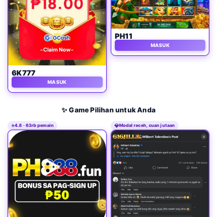
PH11
MASUK
6K777
MASUK
✨ Game Pilihan untuk Anda
⭐
4.8 · 63rb pemain
💎
Modal receh, cuan jutaan