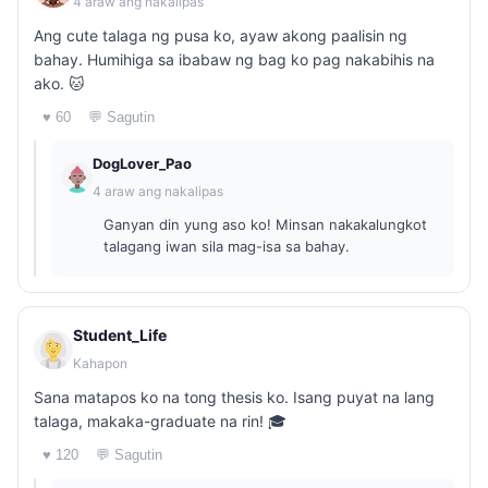
4 araw ang nakalipas
Ang cute talaga ng pusa ko, ayaw akong paalisin ng
bahay. Humihiga sa ibabaw ng bag ko pag nakabihis na
ako. 🐱
♥ 60
💬 Sagutin
DogLover_Pao
4 araw ang nakalipas
Ganyan din yung aso ko! Minsan nakakalungkot
talagang iwan sila mag-isa sa bahay.
Student_Life
Kahapon
Sana matapos ko na tong thesis ko. Isang puyat na lang
talaga, makaka-graduate na rin! 🎓
♥ 120
💬 Sagutin