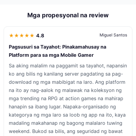
Mga propesyonal na review
★
★
★
★
★
4.8
Miguel Santos
Pagsusuri sa Tayahot: Pinakamahusay na
Platform para sa mga Mobile Gamer
Sa aking malalim na paggamit sa tayahot, napansin
ko ang bilis ng kanilang server pagdating sa pag-
download ng mga mabibigat na laro. Ang platform
na ito ay nag-aalok ng malawak na koleksyon ng
mga trending na RPG at action games na mahirap
hanapin sa ibang lugar. Napaka-organisado ng
kategorya ng mga laro sa loob ng app na ito, kaya
madaling makahanap ng bagong malalaro tuwing
weekend. Bukod sa bilis, ang seguridad ng bawat