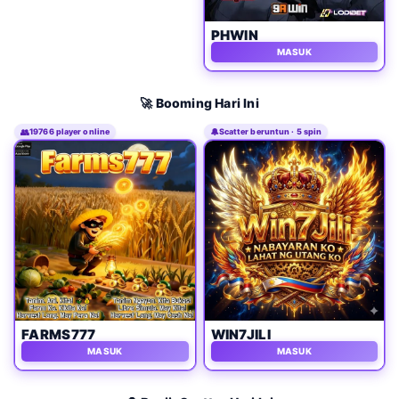
PHWIN
MASUK
🚀 Booming Hari Ini
👥
19766 player online
🔔
Scatter beruntun · 5 spin
FARMS777
WIN7JILI
MASUK
MASUK