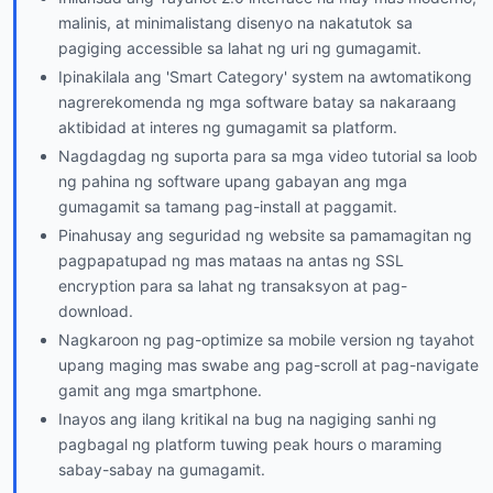
malinis, at minimalistang disenyo na nakatutok sa
pagiging accessible sa lahat ng uri ng gumagamit.
Ipinakilala ang 'Smart Category' system na awtomatikong
nagrerekomenda ng mga software batay sa nakaraang
aktibidad at interes ng gumagamit sa platform.
Nagdagdag ng suporta para sa mga video tutorial sa loob
ng pahina ng software upang gabayan ang mga
gumagamit sa tamang pag-install at paggamit.
Pinahusay ang seguridad ng website sa pamamagitan ng
pagpapatupad ng mas mataas na antas ng SSL
encryption para sa lahat ng transaksyon at pag-
download.
Nagkaroon ng pag-optimize sa mobile version ng tayahot
upang maging mas swabe ang pag-scroll at pag-navigate
gamit ang mga smartphone.
Inayos ang ilang kritikal na bug na nagiging sanhi ng
pagbagal ng platform tuwing peak hours o maraming
sabay-sabay na gumagamit.