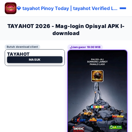
💎 tayahot Pinoy Today | tayahot Verified Libre ⭐
TAYAHOT 2026 - Mag-login Opisyal APK I-
download
Butuh download client
🌙
Jam gacor 19:00 WIB
TAYAHOT
MASUK