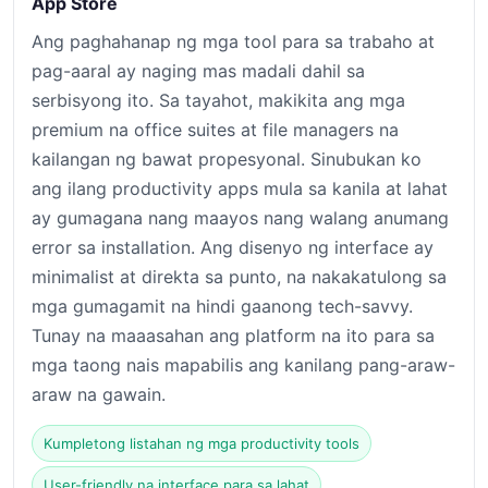
App Store
Ang paghahanap ng mga tool para sa trabaho at
pag-aaral ay naging mas madali dahil sa
serbisyong ito. Sa tayahot, makikita ang mga
premium na office suites at file managers na
kailangan ng bawat propesyonal. Sinubukan ko
ang ilang productivity apps mula sa kanila at lahat
ay gumagana nang maayos nang walang anumang
error sa installation. Ang disenyo ng interface ay
minimalist at direkta sa punto, na nakakatulong sa
mga gumagamit na hindi gaanong tech-savvy.
Tunay na maaasahan ang platform na ito para sa
mga taong nais mapabilis ang kanilang pang-araw-
araw na gawain.
Kumpletong listahan ng mga productivity tools
User-friendly na interface para sa lahat