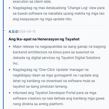
execution sa client-side.
Nagdagdag ng mas detalyadong 'Change Log' view para
sa bawat software na nakalista upang makita ng mga tao
ang kasaysayan ng mga update nito.
4.0.0
2026-04-15
Ang Ika-apat na Henerasyon ng Tayahot
Major release na nagpapakilala sa isang ganap na bagong
backend architecture na binuo para sa susunod na
dekada ng digital services ng Tayahot Digital Solutions
Inc.
Nagdagdag ng 'One-Click Update' manager na
nagbibigay-daan sa mga gumagamit na i-update ang
lahat ng kanilang na-download na software mula sa
tayahot sa isang pindutan lamang.
Inilunsad ang Tayahot Developer Portal para sa mga
software creators na nais ilathala ang kanilang mga gawa
nang direkta sa aming platform.