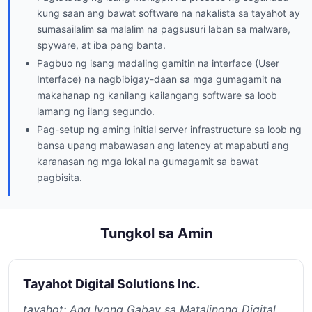
kung saan ang bawat software na nakalista sa tayahot ay
sumasailalim sa malalim na pagsusuri laban sa malware,
spyware, at iba pang banta.
Pagbuo ng isang madaling gamitin na interface (User
Interface) na nagbibigay-daan sa mga gumagamit na
makahanap ng kanilang kailangang software sa loob
lamang ng ilang segundo.
Pag-setup ng aming initial server infrastructure sa loob ng
bansa upang mabawasan ang latency at mapabuti ang
karanasan ng mga lokal na gumagamit sa bawat
pagbisita.
Tungkol sa Amin
Tayahot Digital Solutions Inc.
tayahot: Ang Iyong Gabay sa Matalinong Digital