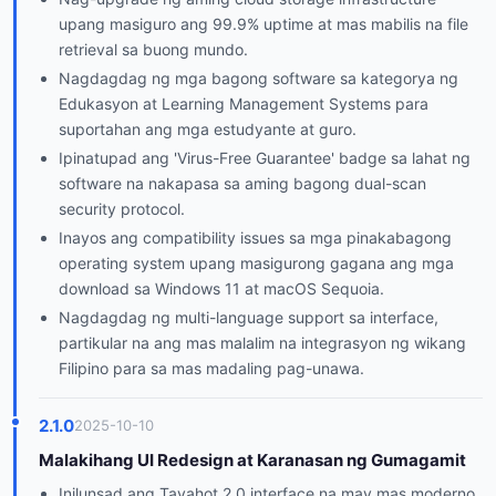
upang masiguro ang 99.9% uptime at mas mabilis na file
retrieval sa buong mundo.
Nagdagdag ng mga bagong software sa kategorya ng
Edukasyon at Learning Management Systems para
suportahan ang mga estudyante at guro.
Ipinatupad ang 'Virus-Free Guarantee' badge sa lahat ng
software na nakapasa sa aming bagong dual-scan
security protocol.
Inayos ang compatibility issues sa mga pinakabagong
operating system upang masigurong gagana ang mga
download sa Windows 11 at macOS Sequoia.
Nagdagdag ng multi-language support sa interface,
partikular na ang mas malalim na integrasyon ng wikang
Filipino para sa mas madaling pag-unawa.
2.1.0
2025-10-10
Malakihang UI Redesign at Karanasan ng Gumagamit
Inilunsad ang Tayahot 2.0 interface na may mas moderno,