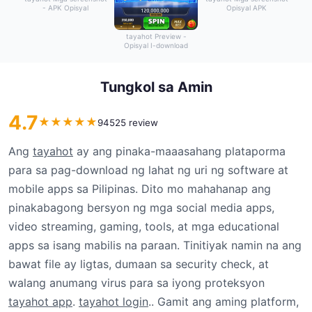
- APK Opisyal
Opisyal APK
tayahot Preview -
Opisyal I-download
Tungkol sa Amin
4.7
★
★
★
★
★
94525 review
Ang
tayahot
ay ang pinaka-maaasahang plataporma
para sa pag-download ng lahat ng uri ng software at
mobile apps sa Pilipinas. Dito mo mahahanap ang
pinakabagong bersyon ng mga social media apps,
video streaming, gaming, tools, at mga educational
apps sa isang mabilis na paraan. Tinitiyak namin na ang
bawat file ay ligtas, dumaan sa security check, at
walang anumang virus para sa iyong proteksyon
tayahot app
.
tayahot login
.. Gamit ang aming platform,